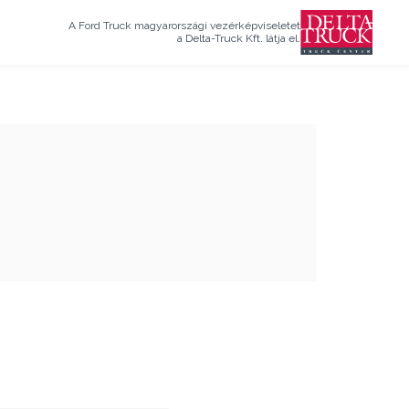
A Ford Truck magyarországi vezérképviseletet
a Delta-Truck Kft. látja el.
!